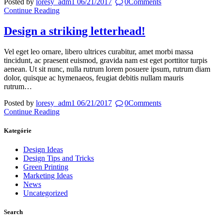
Posted by
loresy_adm1
06/21/2017
0
Comments
Continue Reading
Design a striking letterhead!
Vel eget leo ornare, libero ultrices curabitur, amet morbi massa
tincidunt, ac praesent euismod, gravida nam est eget porttitor turpis
aenean. Ut sit nunc, nulla rutrum lorem posuere ipsum, rutrum diam
dolor, quisque ac hymenaeos, feugiat debitis nullam mauris
rutrum…
Posted by
loresy_adm1
06/21/2017
0
Comments
Continue Reading
Kategórie
Design Ideas
Design Tips and Tricks
Green Printing
Marketing Ideas
News
Uncategorized
Search