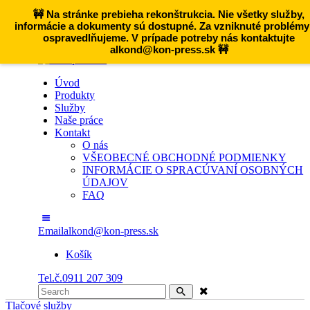
🚧 Na stránke prebieha rekonštrukcia. Nie všetky služby,
informácie a dokumenty sú dostupné. Za vzniknuté problémy
ospravedlňujeme. V prípade potreby nás kontaktujte
alkond@kon-press.sk 🚧
Úvod
Produkty
Služby
Naše práce
Kontakt
O nás
VŠEOBECNÉ OBCHODNÉ PODMIENKY
INFORMÁCIE O SPRACÚVANÍ OSOBNÝCH
ÚDAJOV
FAQ
Email
alkond@kon-press.sk
Košík
Tel.č.
0911 207 309
Tlačové služby