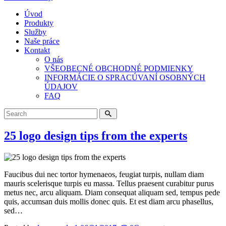
Úvod
Produkty
Služby
Naše práce
Kontakt
O nás
VŠEOBECNÉ OBCHODNÉ PODMIENKY
INFORMÁCIE O SPRACÚVANÍ OSOBNÝCH
ÚDAJOV
FAQ
25 logo design tips from the experts
Faucibus dui nec tortor hymenaeos, feugiat turpis, nullam diam
mauris scelerisque turpis eu massa. Tellus praesent curabitur purus
metus nec, arcu aliquam. Diam consequat aliquam sed, tempus pede
quis, accumsan duis mollis donec quis. Et est diam arcu phasellus,
sed…