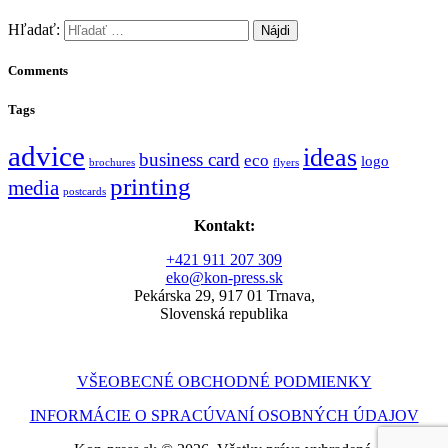
Hľadať:
Comments
Tags
advice
ideas
business card
eco
logo
brochures
flyers
printing
media
postcards
Kontakt:
+421 911 207 309
eko@kon-press.sk
Pekárska 29, 917 01 Trnava,
Slovenská republika
VŠEOBECNÉ OBCHODNÉ PODMIENKY
INFORMÁCIE O SPRACÚVANÍ OSOBNÝCH ÚDAJOV