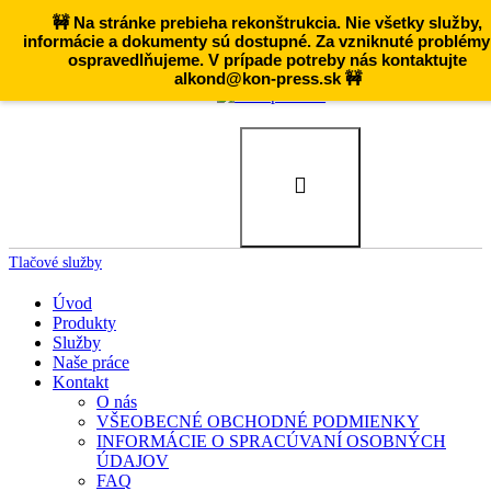
🚧 Na stránke prebieha rekonštrukcia. Nie všetky služby,
informácie a dokumenty sú dostupné. Za vzniknuté problémy
ospravedlňujeme. V prípade potreby nás kontaktujte
alkond@kon-press.sk 🚧
Tlačové služby
Úvod
Produkty
Služby
Naše práce
Kontakt
O nás
VŠEOBECNÉ OBCHODNÉ PODMIENKY
INFORMÁCIE O SPRACÚVANÍ OSOBNÝCH
ÚDAJOV
FAQ