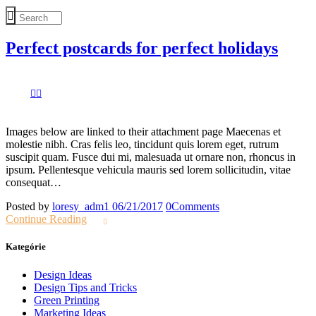
Perfect postcards for perfect holidays
Images below are linked to their attachment page Maecenas et
molestie nibh. Cras felis leo, tincidunt quis lorem eget, rutrum
suscipit quam. Fusce dui mi, malesuada ut ornare non, rhoncus in
ipsum. Pellentesque vehicula mauris sed lorem sollicitudin, vitae
consequat…
Posted by
loresy_adm1
06/21/2017
0
Comments
Continue Reading
Kategórie
Design Ideas
Design Tips and Tricks
Green Printing
Marketing Ideas