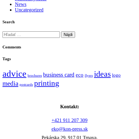
News
Uncategorized
Search
Hľadať:
Comments
Tags
advice
ideas
business card
eco
logo
brochures
flyers
printing
media
postcards
Kontakt:
+421 911 207 309
eko@kon-press.sk
Pekárska 29, 917 01 Trnava,