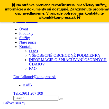
🚧 Na stránke prebieha rekonštrukcia. Nie všetky služby,
informácie a dokumenty sú dostupné. Za vzniknuté problémy
ospravedlňujeme. V prípade potreby nás kontaktujte
alkond@kon-press.sk 🚧
Úvod
Produkty
Služby
Naše práce
Kontakt
O nás
VŠEOBECNÉ OBCHODNÉ PODMIENKY
INFORMÁCIE O SPRACÚVANÍ OSOBNÝCH
ÚDAJOV
FAQ
Email
alkond@kon-press.sk
Košík
Tel.č.
0911 207 309
Tlačové služby