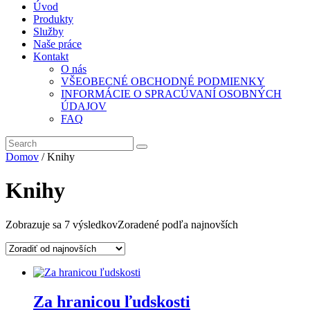
Úvod
Produkty
Služby
Naše práce
Kontakt
O nás
VŠEOBECNÉ OBCHODNÉ PODMIENKY
INFORMÁCIE O SPRACÚVANÍ OSOBNÝCH
ÚDAJOV
FAQ
Domov
/ Knihy
Knihy
Zobrazuje sa 7 výsledkov
Zoradené podľa najnovších
Za hranicou ľudskosti