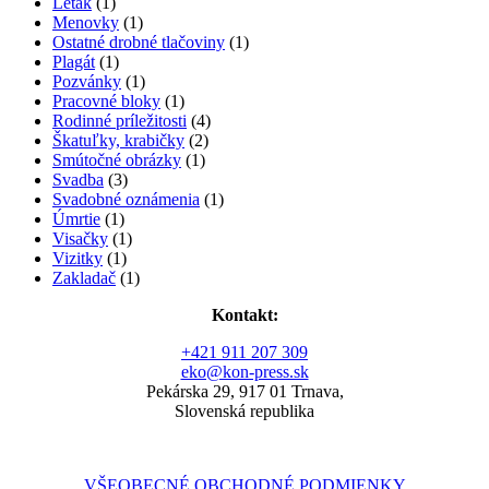
Leták
(1)
Menovky
(1)
Ostatné drobné tlačoviny
(1)
Plagát
(1)
Pozvánky
(1)
Pracovné bloky
(1)
Rodinné príležitosti
(4)
Škatuľky, krabičky
(2)
Smútočné obrázky
(1)
Svadba
(3)
Svadobné oznámenia
(1)
Úmrtie
(1)
Visačky
(1)
Vizitky
(1)
Zakladač
(1)
Kontakt:
+421 911 207 309
eko@kon-press.sk
Pekárska 29, 917 01 Trnava,
Slovenská republika
VŠEOBECNÉ OBCHODNÉ PODMIENKY