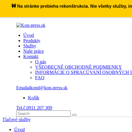
🚧 Na stránke prebieha rekonštrukcia. Nie všetky služby,
Úvod
Produkty
Služby
Naše práce
Kontakt
O nás
VŠEOBECNÉ OBCHODNÉ PODMIENKY
INFORMÁCIE O SPRACÚVANÍ OSOBNÝCH
FAQ
Email
alkond@kon-press.sk
Košík
Tel.č.
0911 207 309
Tlačové služby
Úvod