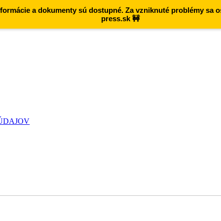
 informácie a dokumenty sú dostupné. Za vzniknuté problémy sa 
press.sk 🚧
 ÚDAJOV