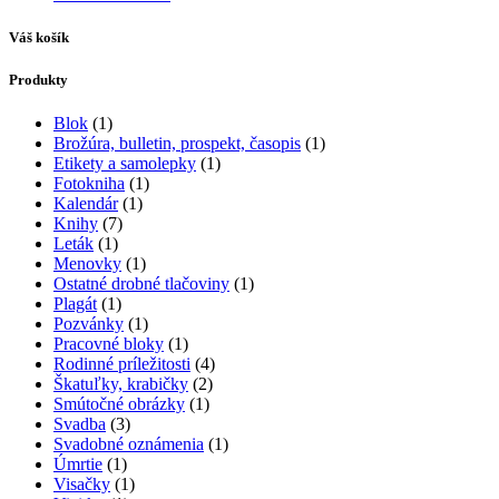
Váš košík
Produkty
Blok
(1)
Brožúra, bulletin, prospekt, časopis
(1)
Etikety a samolepky
(1)
Fotokniha
(1)
Kalendár
(1)
Knihy
(7)
Leták
(1)
Menovky
(1)
Ostatné drobné tlačoviny
(1)
Plagát
(1)
Pozvánky
(1)
Pracovné bloky
(1)
Rodinné príležitosti
(4)
Škatuľky, krabičky
(2)
Smútočné obrázky
(1)
Svadba
(3)
Svadobné oznámenia
(1)
Úmrtie
(1)
Visačky
(1)