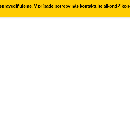
ospravedlňujeme. V prípade potreby nás kontaktujte alkond@kon